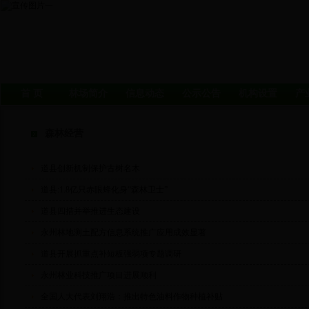
首 页
林场简介
信息动态
公示公告
机构设置
产
森林经营
道县创新机制保护古树名木
道县:1.8亿只赤眼蜂化身“森林卫士”
道县四措并举推进生态建设
永州林地测土配方信息系统推广应用成效显著
道县开展抓重点补短板强弱项专题调研
永州林业科技推广项目进展顺利
全国人大代表刘翔浩：推出特色油料作物种植补贴