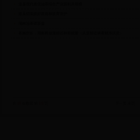
道县现代农业油茶综合产业园初具规模
道县切实抓好新造林抚育管护
湖南油茶谱新篇
各施所长，湖南释放退耕还林新能量（从退耕还林看精准扶贫）
共
18
条数据 第
1/2
页
下一页
末页