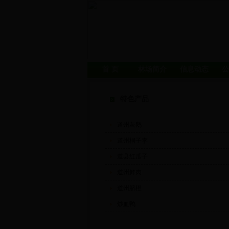
首 页
林场简介
信息动态
公
特色产品
道州灰鹅
道州桐子李
道县红瓜子
道州鲊肉
道州脐橙
炒血鸭