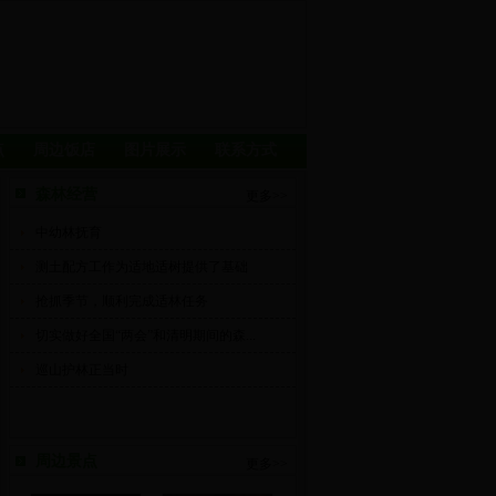
点
周边饭店
图片展示
联系方式
森林经营
更多>>
中幼林抚育
测土配方工作为适地适树提供了基础
抢抓季节，顺利完成适林任务
切实做好全国“两会”和清明期间的森...
巡山护林正当时
周边景点
更多>>