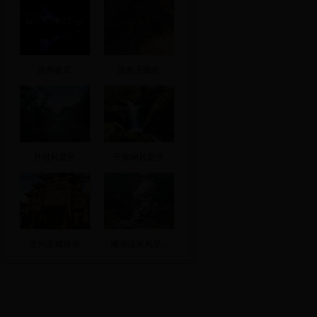
道州夜景
道州玉蟾岩
月岩风景区
千家峒风景区
道州古城前墙
湘源温泉风景...